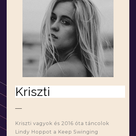
Kriszti
Kriszti vagyok és 2016 óta táncolok
Lindy Hoppot a Keep Swinging