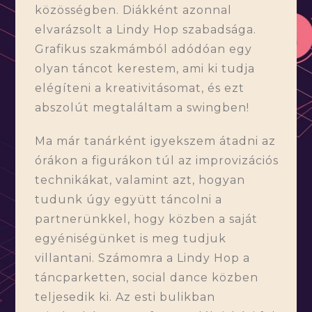
közösségben. Diákként azonnal
elvarázsolt a Lindy Hop szabadsága.
Grafikus szakmámból adódóan egy
olyan táncot kerestem, ami ki tudja
elégíteni a kreativitásomat, és ezt
abszolút megtaláltam a swingben!
Ma már tanárként igyekszem átadni az
órákon a figurákon túl az improvizációs
technikákat, valamint azt, hogyan
tudunk úgy együtt táncolni a
partnerünkkel, hogy közben a saját
egyéniségünket is meg tudjuk
villantani. Számomra a Lindy Hop a
táncparketten, social dance közben
teljesedik ki. Az esti bulikban