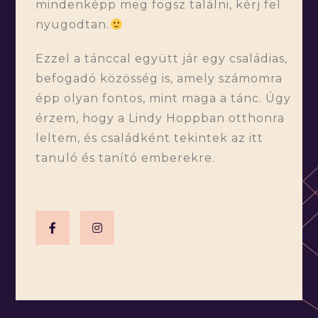
mindenképp meg fogsz találni, kérj fel
nyugodtan.
Ezzel a tánccal együtt jár egy családias,
befogadó közösség is, amely számomra
épp olyan fontos, mint maga a tánc. Úgy
érzem, hogy a Lindy Hoppban otthonra
leltem, és családként tekintek az itt
tanuló és tanító emberekre.