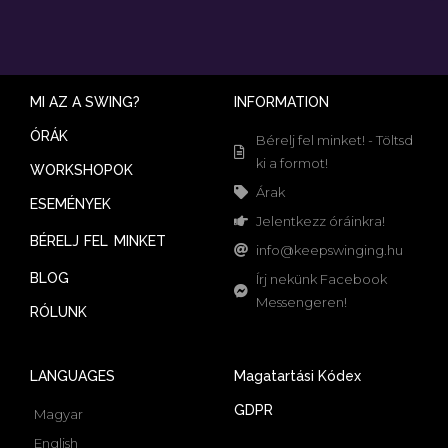
MI AZ A SWING?
INFORMATION
ÓRÁK
Bérelj fel minket! - Töltsd
ki a formot!
WORKSHOPOK
Árak
ESEMÉNYEK
Jelentkezz óráinkra!
BÉRELJ FEL MINKET
info@keepswinging.hu
BLOG
Írj nekünk Facebook
Messengeren!
RÓLUNK
LANGUAGES
Magatartási Kódex
GDPR
Magyar
English