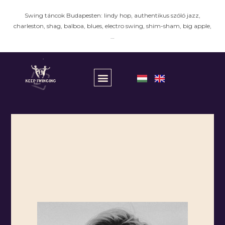
Swing táncok Budapesten: lindy hop, authentikus szóló jazz,
charleston, shag, balboa, blues, electro swing, shim-sham, big apple,
…