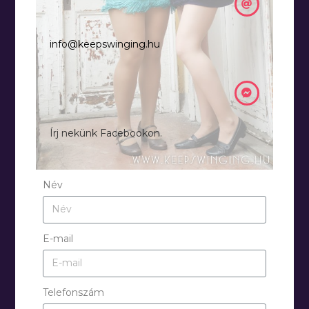
info@keepswinging.hu
Írj nekünk Facebookon.
Név
E-mail
Telefonszám