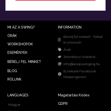
MI AZ A SWING?
INFORMATION
ÓRÁK
Bérelj fel minket! - Töltsd
ki a formot!
WORKSHOPOK
Árak
ESEMÉNYEK
Jelentkezz óráinkra!
BÉRELJ FEL MINKET
info@keepswinging.hu
BLOG
Írj nekünk Facebook
Messengeren!
RÓLUNK
LANGUAGES
Magatartási Kódex
GDPR
Magyar