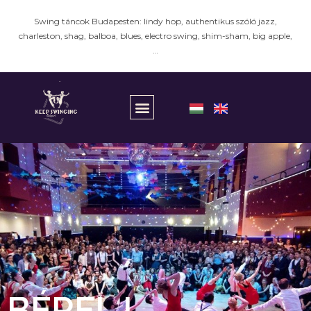
Swing táncok Budapesten: lindy hop, authentikus szóló jazz,
charleston, shag, balboa, blues, electro swing, shim-sham, big apple,
…
BÉRELJ