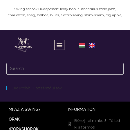
Swing táncok Budapesten: lindy hop, authentikus szóló jazz,
charleston, shag, balboa, blues, electro swing, shim-sham, big apple,
…
There aren't any posts currently published in this
category.
Legutóbbi Hozzászólások
MI AZ A SWING?
INFORMATION
ÓRÁK
Bérelj fel minket! - Töltsd
ki a formot!
WORKSHOPOK