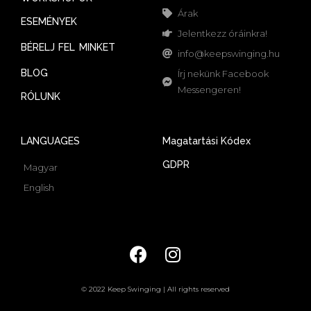
Árak
ESEMÉNYEK
Jelentkezz óráinkra!
BÉRELJ FEL MINKET
info@keepswinging.hu
BLOG
Írj nekünk Facebook
Messengeren!
RÓLUNK
LANGUAGES
Magatartási Kódex
GDPR
Magyar
English
© 2022 Keep Swinging | All rights reserved