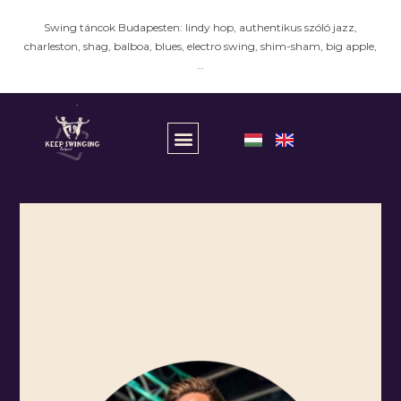
Swing táncok Budapesten: lindy hop, authentikus szóló jazz,
charleston, shag, balboa, blues, electro swing, shim-sham, big apple,
…