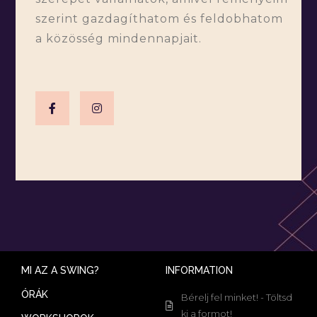
szerint gazdagíthatom és feldobhatom
a közösség mindennapjait.
MI AZ A SWING?
INFORMATION
ÓRÁK
Bérelj fel minket! - Töltsd
ki a formot!