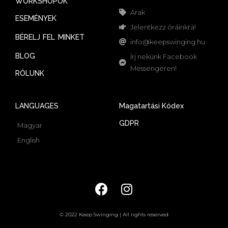
WORKSHOPOK
Árak
ESEMÉNYEK
Jelentkezz óráinkra!
BÉRELJ FEL MINKET
info@keepswinging.hu
BLOG
Írj nekünk Facebook
Messengeren!
RÓLUNK
LANGUAGES
Magatartási Kódex
GDPR
Magyar
English
© 2022 Keep Swinging | All rights reserved