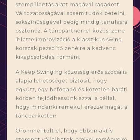
szempillantás alatt magával ragadott.
Változatosságával sosem tudok betelni,
sokszínűségével pedig mindig tanulásra
ösztönöz. A táncpartnerrel közös, zene
ihlette improvizáció a klasszikus swing
korszak pezsdítő zenéire a kedvenc
kikapcsolódási formám.
A Keep Swinging közösség erős szociális
alapja lehetőséget biztosít, hogy
együtt, egy befogadó és kötetlen baráti
körben fejlődhessünk azzal a céllal,
hogy mindenki remekül érezze magát a
táncparketten.
Örömmel tölt el, hogy ebben aktív
szerepet vállalhatok, amivel reményeim