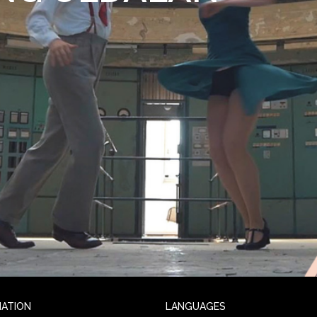
MATION
LANGUAGES