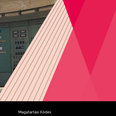
Magatartási Kódex